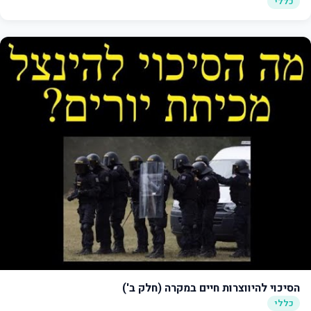
כללי
הסיכוי להיווצרות חיים במקרה (חלק ב')
כללי