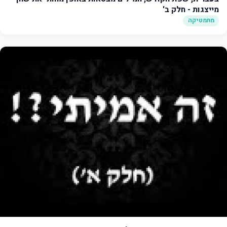
מייצגות - חלק ב'
מתמטיקה