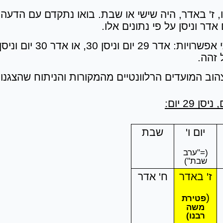
ו, ז' באדר, היה שישי או שבת. בואו נתקדם עם הדעה
ר וניסן על פי נתונים אלו.
זהה.
וב המועדים הרלוונטיים מהמקורות והניתוח שהצגנו.
יום ו'
שבת
(="ערב
שבת")
ז' באדר
ח' אדר
(
פטירת
משה
רבנו)