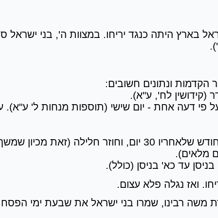
.
 הקדמות ונתונים חשובים:
(קידושין לח', ע"א).
 פי דעה אחת - יום שישי (תוספות מנחות ל' ע"א). ע
ד. בלוח השנה העברי משך החודש הוא 29 יום, החודש שלאחריו 30 יום,
יסן עד כא' בניסן (כולל).
חו. ואז נגלה פלא עצום.
 משה רבינו, שמרו בני ישראל את שבעת ימי הפסח (