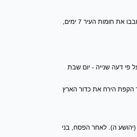
על פי ספר יהושע, מלחמתם הראשונה של בני ישראל בארץ היתה כנגד יריחו. במצוות ה', בני ישראל סובבו את חומות העיר 7 ימים,
ל פי דעה שנייה - יום שבת
 וחוזר חלילה (זאת מכיון שמשך הקפת הירח את כדור הארץ
יהושע ה). לאחר הפסח, בני