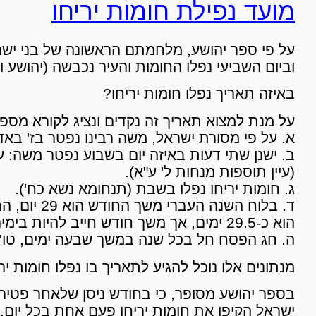
מועד נפילת חומות יריחו
וביום השביעי נפלו החומות והעיר נכבשה (יהושע ו')
באיזה תאריך נפלו חומות יריחו?
על מנת למצוא תאריך זה נקדים ונציג לקורא מספר
א. על פי מסורת ישראל, משה רבינו נפטר בז' באדר 
ב. ישנן שתי דעות באיזה יום בשבוע נפטר משה: על
(עיין תוספות מנחות ל' ע"א).
ג. חומות יריחו נפלו בשבת (תנחומא נשא כח').
הוא כ-29.5 ימים, אך משך חודש חייב להיות בימים מלאים).
ה. חג הפסח חל בכל שנה במשך שבעה ימים, טו' בנ
מנתונים אלו נוכל להגיע לתאריך בו נפלו חומות ירי
בספר יהושע מסופר, כי בחודש ניסן שלאחר פטירת
ישראל הקיפו את חומות יריחו פעם אחת בכל יום.