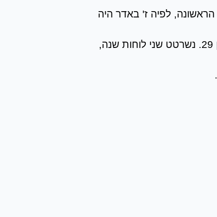
 הראשונה, לפיה ז' באדר היה
כזכור, בעניין משך החודשם אדר וניסן, קיימות שתי אפשרויות: אדר 29 יום וניסן 30, או אדר 30 יום וניסן 29. נשרטט שני לוחות שנה,