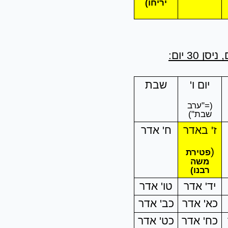
יריחו)
יום ו'
שבת
(="ערב
שבת")
ז' באדר
ח' אדר
(
פטירת
משה
רבנו)
יד' אדר
טו' אדר
כא' אדר
כב' אדר
כח' אדר
כט' אדר