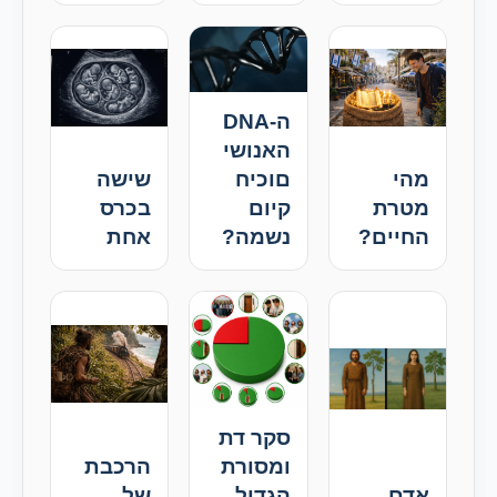
ה-DNA
האנושי
מהי
םוכיח
שישה
מטרת
קיום
בכרס
החיים?
נשמה?
אחת
סקר דת
ומסורת
הרכבת
אדם
הגדול
של