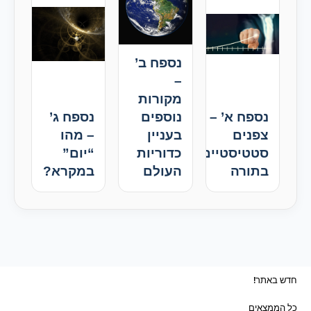
נספח ב’
–
מקורות
נספח א’ –
נוספים
נספח ג’
צפנים
בעניין
– מהו
סטטיסטיים
כדוריות
“יום”
בתורה
העולם
במקרא?
חדש באתר!
כל הממצאים